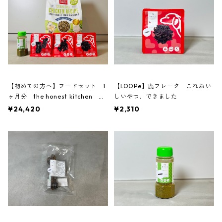
【初めての方へ】フードセット 1
【LOOPe】鹿フレーク これおい
ヶ月分 the honest kitchen チ
しいやつ、できました
キン
¥24,420
¥2,310