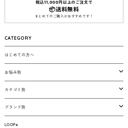
税込11,000円以上のご注文で
📦送料無料
まとめてのご購入がおすすめです！
CATEGORY
はじめての方へ
お悩み別
涙やけ
カテゴリ別
おなかの健康
フードセット
ブランド別
皮ふの健康
フード
ARTERO
LOOPe