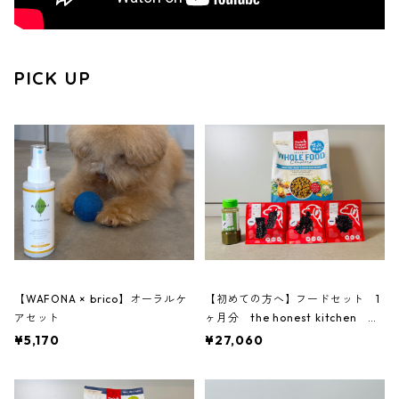
PICK UP
【WAFONA × brico】オーラルケ
【初めての方へ】フードセット 1
アセット
ヶ月分 the honest kitchen タ
ーキー
¥5,170
¥27,060