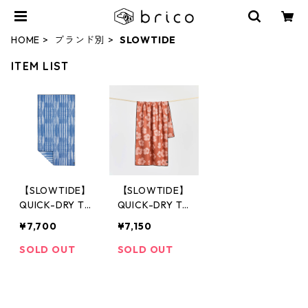
HOME
ブランド別
SLOWTIDE
ITEM LIST
【SLOWTIDE】
【SLOWTIDE】
QUICK-DRY TO
QUICK-DRY TO
WELS
WELS
¥7,700
¥7,150
SOLD OUT
SOLD OUT