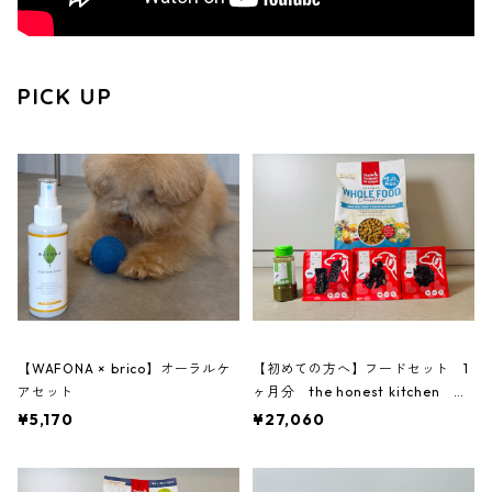
PICK UP
【WAFONA × brico】オーラルケ
【初めての方へ】フードセット 1
アセット
ヶ月分 the honest kitchen タ
ーキー
¥5,170
¥27,060