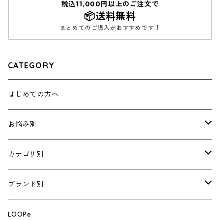
税込11,000円以上のご注文で
📦送料無料
まとめてのご購入がおすすめです！
CATEGORY
はじめての方へ
お悩み別
涙やけ
カテゴリ別
おなかの健康
フードセット
ブランド別
皮ふの健康
フード
ARTERO
LOOPe