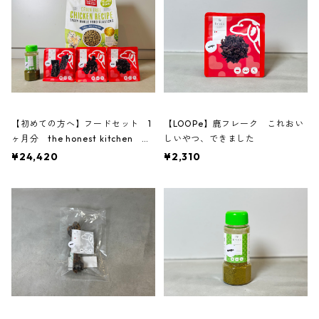
【初めての方へ】フードセット 1
【LOOPe】鹿フレーク これおい
ヶ月分 the honest kitchen チ
しいやつ、できました
キン
¥24,420
¥2,310