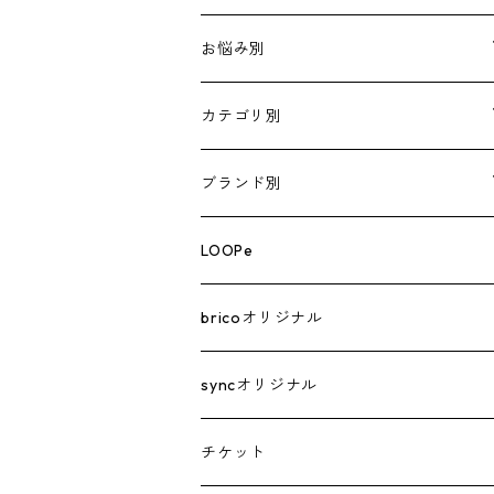
お悩み別
涙やけ
カテゴリ別
おなかの健康
フードセット
ブランド別
皮ふの健康
フード
ARTERO
LOOPe
ダイエット
トライプ
BLUE LUG
bricoオリジナル
筋力アップ
嚙むアイテム
BONDI WASH
syncオリジナル
食べムラがある
トリーツ
Chulo Dog House
チケット