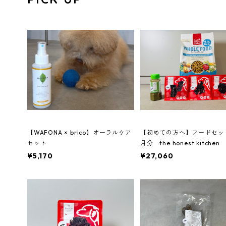
【WAFONA × brico】オーラルケア
【初めての方へ】フードセッ
セット
月分 the honest kitche
ー
¥5,170
¥27,060