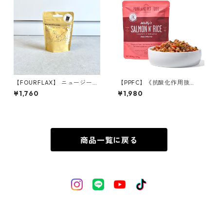
【FOURFLAX】 ニュージーラ
【PPFC】《抗酸化作用抜
ンド グリーン・マッスル パウ
群！》ウォーリー サーモン&
¥1,760
¥1,980
ダー（犬猫兼用） 30g
ライス
商品一覧に戻る