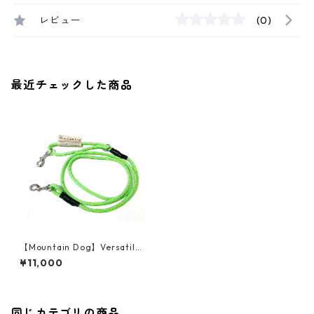
レビュー
(0)
最近チェックした商品
【Mountain Dog】Versatile
⑫〜㉓
¥11,000
同じカテゴリの商品