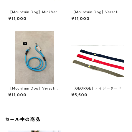
【Mountain Dog】Mini Vers
【Mountain Dog】Versatile
atile
①〜⑪
¥11,000
¥11,000
【Mountain Dog】Versatile
【GEORGE】デイジーリード
24〜28
¥11,000
¥5,500
セール中の商品