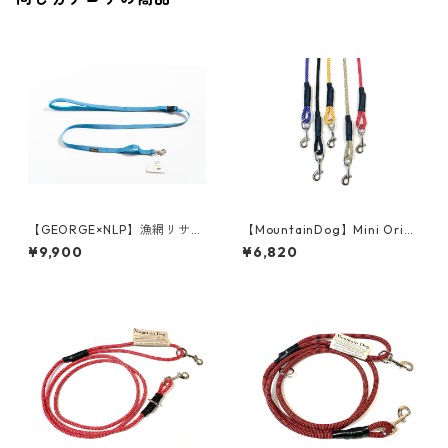
【GEORGE×NLP】漁網リサイ
【MountainDog】Mini Origi
クル ナイロンショルダーリー
nal Clip Lead
¥9,900
¥6,820
ド