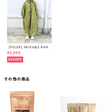
【POLER】PACKABLE RAIN P
ONCHO
¥3,300
50%OFF
その他の商品