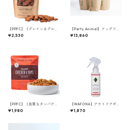
【PPFC】《グレイン＆グルテ
【Party Animal】ドッグフー
ンフリー》ジンジャーブレッ
ド／チキン&オーツレシピ 1.81
¥2,530
¥13,860
ドビスケット
kg 3個セット
【PPFC】《良質なタンパク
【WAFONA】アウトドアボデ
源》タキシード チキン＆サ
ィケアスプレー(犬・猫兼用)
¥1,980
¥1,870
ツマイモ
120ml