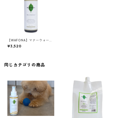
【WAFONA】マナーウォータ
ーリキッド 詰替えボトル 3
¥3,520
00ml
同じカテゴリの商品