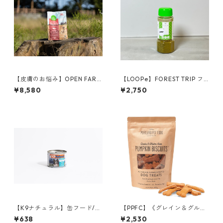
【皮膚のお悩み】OPEN FARM
【LOOPe】FOREST TRIP フ
ドッグフード／サーモン 1.81
ォレストトライプ（ボトル）
¥8,580
¥2,750
kg
【K9ナチュラル】缶フード/
【PPFC】《グレイン＆グルテ
ホキ(白身魚)＆ビーフ・フィー
ンフリー》パンプキンビスケ
¥638
¥2,530
スト 170g
ット