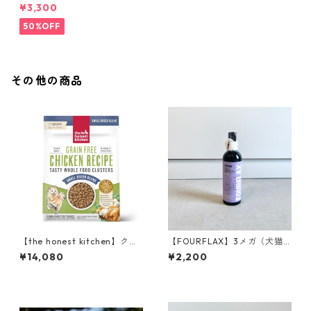
ONCHO
¥3,300
50%OFF
その他の商品
【the honest kitchen】クラ
【FOURFLAX】3メガ（犬猫
ンチグレインフリー チキン 1.8
兼用）125ml
¥14,080
¥2,200
kg