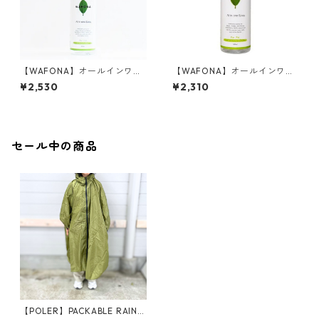
【WAFONA】オールインワン
【WAFONA】オールインワン
スプレー コットン専用ボト
スプレー ノズル付き 300
¥2,530
¥2,310
ル300ml
ml
セール中の商品
【POLER】PACKABLE RAIN P