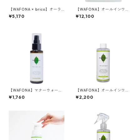
【WAFONA × brico】オーラ
【WAFONA】オールインワン
ルケアセット
スプレー 詰替え 2000ml
¥5,170
¥12,100
【WAFONA】マナーウォータ
【WAFONA】オールインワン
ーリキッド 100ml
スプレー 付替えボトル 30
¥1,760
¥2,200
0ml