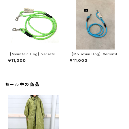
【Mountain Dog】Versatile
【Mountain Dog】Versatile
⑫〜㉓
24〜28
¥11,000
¥11,000
セール中の商品