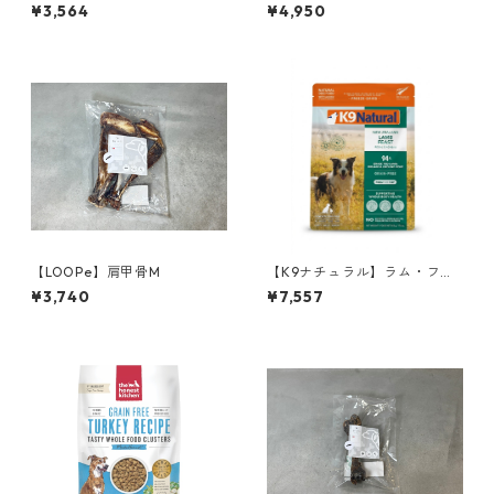
あわせて選べる2点セット【フ
ド／チキン&オーツレシピ 1.81
¥3,564
¥4,950
ード×2】
kg
【LOOPe】肩甲骨M
【K9ナチュラル】ラム・フィ
ースト 500g
¥3,740
¥7,557