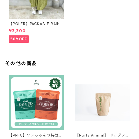
【POLER】PACKABLE RAIN P
ONCHO
¥3,300
50%OFF
その他の商品
【PPFC】ワンちゃんの特徴に
【Party Animal】 ドッグフー