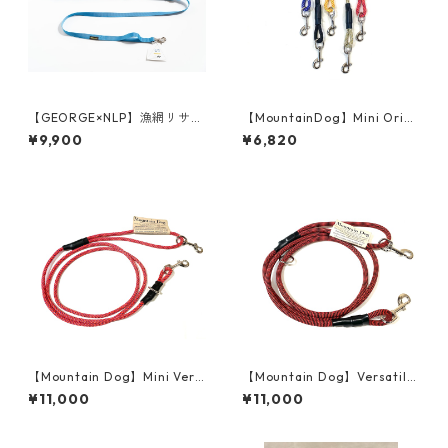
【GEORGE×NLP】漁網リサイ
【MountainDog】Mini Origi
クル ナイロンショルダーリー
nal Clip Lead
¥9,900
¥6,820
ド
【Mountain Dog】Mini Vers
【Mountain Dog】Versatile
atile
①〜⑪
¥11,000
¥11,000