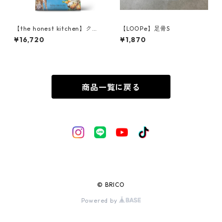
【the honest kitchen】クラ
【LOOPe】足骨S
ンチグレインフリー ターキー
¥16,720
¥1,870
2.27kg
商品一覧に戻る
© BRICO
Powered by