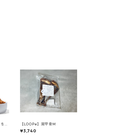
事を求
【LOOPe】肩甲骨M
ばあ
¥3,740
イモ