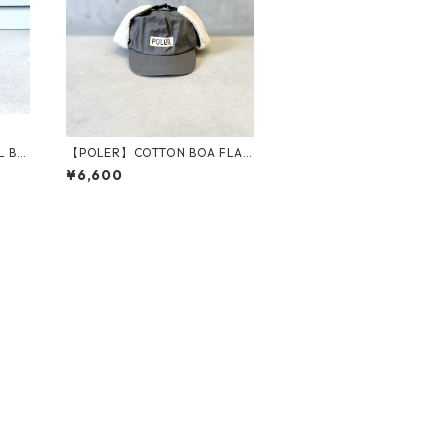
L BA
【POLER】COTTON BOA FLAP
CAP
¥6,600