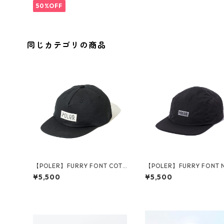
50%OFF
同じカテゴリの商品
【POLER】FURRY FONT COTT
【POLER】FURRY FONT 
ON 6P CAP
N 5P CAP
¥5,500
¥5,500