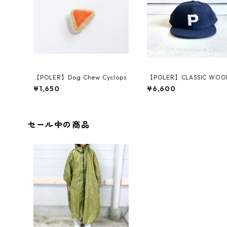
【POLER】Dog Chew Cyclops
【POLER】CLASSIC WOO
SEBALL CAP
¥1,650
¥6,600
セール中の商品