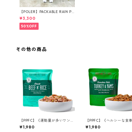
【POLER】PACKABLE RAIN PO
NCHO
¥3,300
50%OFF
その他の商品
【PPFC】《運動量が多いワンち
【PPFC】《ヘルシーな食
ゃんに！》 ロージー ビーフ＆
めるワンちゃんに》アダお
¥1,980
¥1,980
ライス
ちゃん ターキー＆サツマ