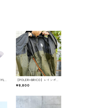
NYLO
【POLER×BRICO】レインポン
チョ
¥8,800