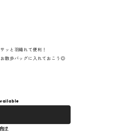
ョ
もサッと羽織れて便利！
はお散歩バッグに入れておこう◎
vailable
向け