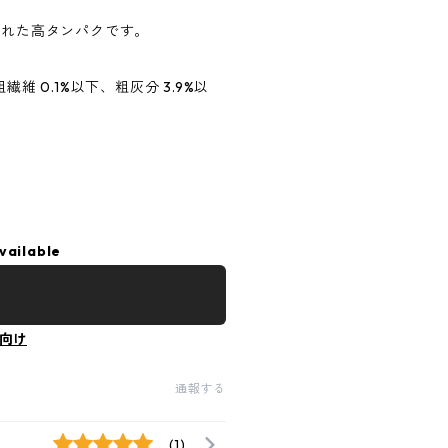
された高タンパクです。
繊維 0.1%以下、粗灰分 3.9%以
vailable
向け
通報する
(1)