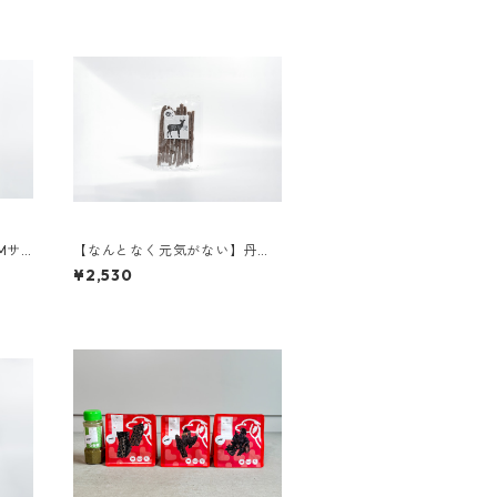
Mサ
【なんとなく元気がない】丹波
産野生鹿 まるごとスティック
¥2,530
（トライプ入り）