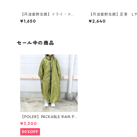
【丹波産野生鹿】ドライ・スト
【丹波産野生鹿】足骨 L
マック(トライプ入り)
¥1,650
¥2,640
セール中の商品
【POLER】PACKABLE RAIN PO
NCHO
¥3,300
50%OFF