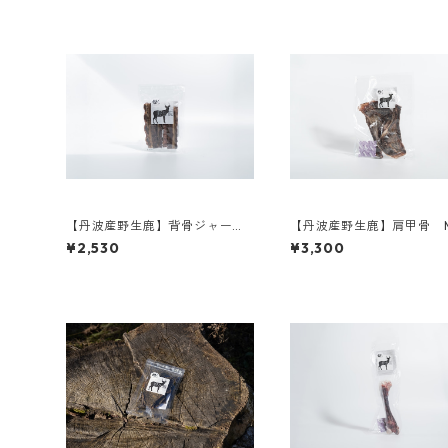
【丹波産野生鹿】背骨ジャーキ
【丹波産野生鹿】肩甲骨 
ー
イズ
¥2,530
¥3,300