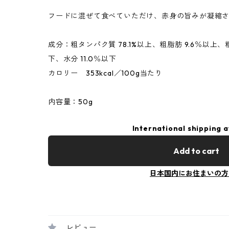
フードに混ぜて食べていただけ、赤身の旨みが凝縮
成分：粗タンパク質 78.1%以上、粗脂肪 9.6％以上、粗
下、水分 11.0％以下
カロリー 353kcal／100g当たり
内容量：50g
International shipping a
Add to cart
日本国内にお住まいの方
レビュー