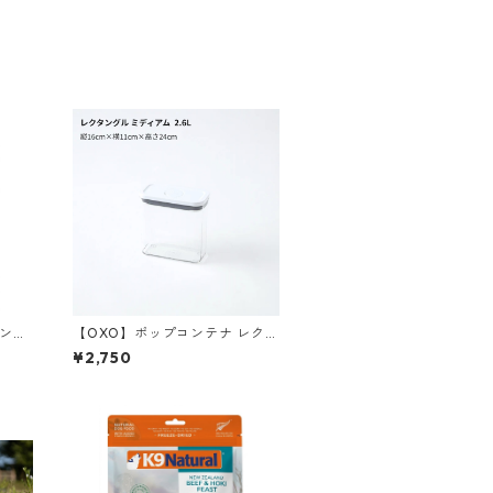
キング
【OXO】ポップコンテナ レクタ
0g
ングル ミディアム 2.6L
¥2,750