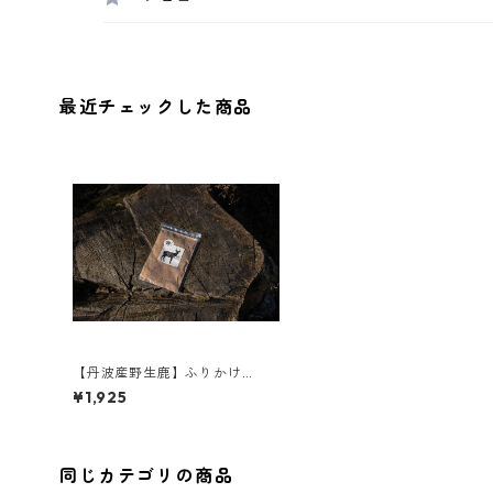
最近チェックした商品
【丹波産野生鹿】ふりかけ
（粉）
¥1,925
同じカテゴリの商品