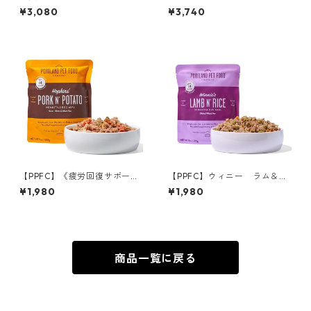
RM ドッグトリート コッドス
¥3,080
¥3,740
キン
【PPFC】《疲労回復サポー
【PPFC】ウィニー ラム＆ラ
ト》ホプキンス ポーク＆ポ
イス
¥1,980
¥1,980
テト
商品一覧に戻る