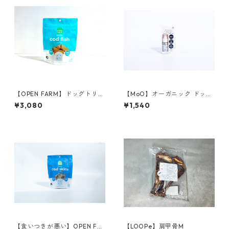
【OPEN FARM】ドッグトリー
【MoO】オーガニック ドッグ
ト ディハイドレイテッド コッ
トゥースペースト50g 〈ピー
¥3,080
¥1,540
ド
チ〉
【食いつきが悪い】OPEN FA
【LOOPe】肩甲骨M