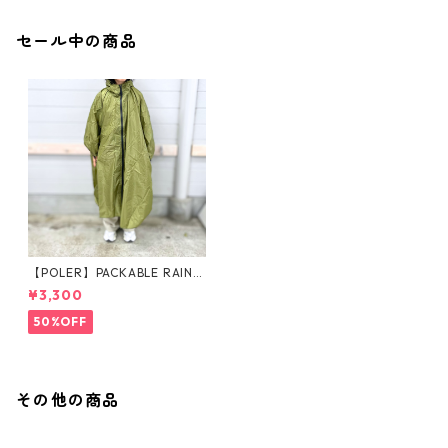
セール中の商品
【POLER】PACKABLE RAIN P
ONCHO
¥3,300
50%OFF
その他の商品