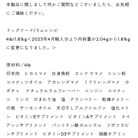
本製品に関しまして何かご質問などございましたら、お気軽
にご連絡ください。
ドッグフード/ラムレシピ
4lb/1.81kg＜2023年4月輸入分より内容量が2.04gから1.81kg
に変更になりました。＞
原材料／4lb
仔羊肉 ヒヨコマメ 白身魚粉 エンド ウマメ ニシン粉
ココナッツオイル アカレンズマメ ミドリレンズマメ カ
ボチャ ナチュラルラムフレーバー ニンジン ココナッ
ツ リンゴ ひまわり油 塩 クランベリー 乾燥チコリー
の根 サーモンオイル 天日干しアルファルファ 塩化コリ
ン ビタミンEサプリメント ビタミンAサプリメント ナイ
アシンサプリメント パントテン酸カルシウム リボフラビ
ンサプリメント ビタミンD3サプリメント 硝酸チアミン