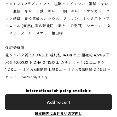
ビタミンB12サプリメント 塩酸ピリドキシン 葉酸 キレ
ート亜鉛 キレート鉄 キレート銅 キレートマンガン セ
レン酵母 ヨウ素酸カルシウム タウリン ミックストコフ
ェロール (天然由来の酸化防止剤として使用) シナモン タ
ーメリック ローズマリー抽出物
保証分析値
粗タンパク質 30.0%以上 粗脂肪 14.0%以上 粗繊維 4.5%以下
水分 10.0%以下 DHA 0.11%以上 カルシウム 1.2%以上 リン
1.0%以上 オメガ6脂肪酸 1.25%以上 オメガ3脂肪酸 0.4%以上
カロリー 363kcal/100g
International shipping available
Add to cart
日本国内にお住まいの方向け