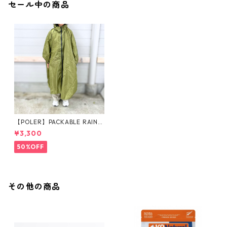
セール中の商品
【POLER】PACKABLE RAIN P
ONCHO
¥3,300
50%OFF
その他の商品