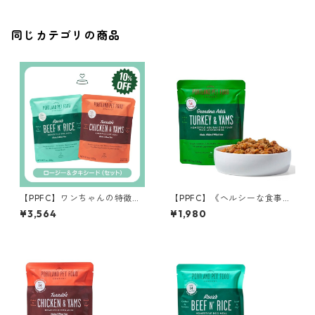
同じカテゴリの商品
【PPFC】ワンちゃんの特徴に
【PPFC】《ヘルシーな食事を
あわせて選べる2点セット【フ
求めるワンちゃんに》アダお
¥3,564
¥1,980
ード×2】
ばあちゃん ターキー＆サツ
マイモ