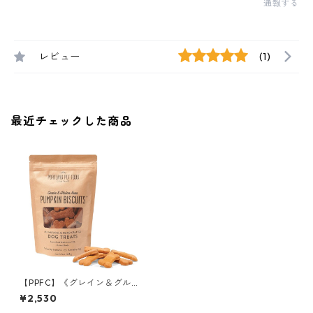
通報する
レビュー
(1)
最近チェックした商品
【PPFC】《グレイン＆グルテ
ンフリー》パンプキンビスケ
¥2,530
ット