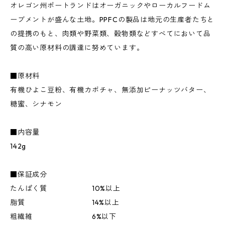
オレゴン州ポートランドはオーガニックやローカルフードム
ーブメントが盛んな土地。PPFCの製品は地元の生産者たちと
の提携のもと、肉類や野菜類、穀物類などすべてにおいて品
質の高い原材料の調達に努めています。
■原材料
有機ひよこ豆粉、有機カボチャ、無添加ピーナッツバター、
糖蜜、シナモン
■内容量
142g
■保証成分
たんぱく質 10%以上
脂質 14%以上
粗繊維 6%以下