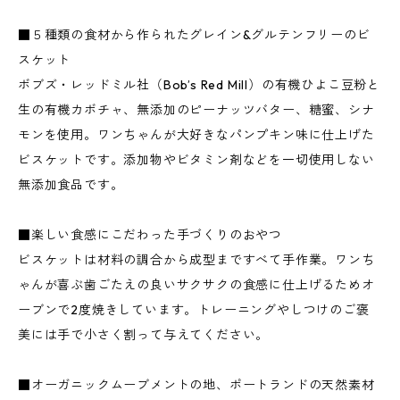
■５種類の食材から作られたグレイン&グルテンフリーのビ
スケット
ボブズ・レッドミル社（Bob’s Red Mill）の有機ひよこ豆粉と
生の有機カボチャ、無添加のピーナッツバター、糖蜜、シナ
モンを使用。ワンちゃんが大好きなパンプキン味に仕上げた
ビスケットです。添加物やビタミン剤などを一切使用しない
無添加食品です。
■楽しい食感にこだわった手づくりのおやつ
ビスケットは材料の調合から成型まですべて手作業。ワンち
ゃんが喜ぶ歯ごたえの良いサクサクの食感に仕上げるためオ
ーブンで2度焼きしています。トレーニングやしつけのご褒
美には手で小さく割って与えてください。
■オーガニックムーブメントの地、ポートランドの天然素材