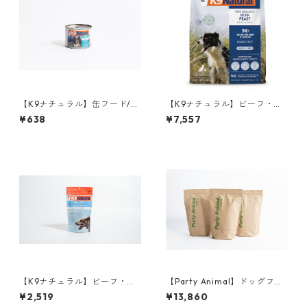
【K9ナチュラル】缶フード/
【K9ナチュラル】ビーフ・フ
ホキ(白身魚)＆ビーフ・フィー
ィースト 500g
¥638
¥7,557
スト 170g
【K9ナチュラル】ビーフ・グ
【Party Animal】ドッグフー
リーントライプ 75g
ド／チキン&オーツレシピ 1.81
¥2,519
¥13,860
kg 3個セット