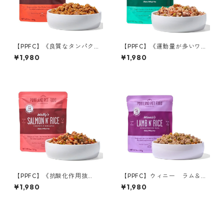
【PPFC】《良質なタンパク
【PPFC】《運動量が多いワン
源》タキシード チキン＆サ
ちゃんに！》 ロージー ビー
¥1,980
¥1,980
ツマイモ
フ＆ライス
【PPFC】《抗酸化作用抜
【PPFC】ウィニー ラム＆ラ
群！》ウォーリー サーモン&
イス
¥1,980
¥1,980
ライス