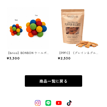
【brico】BONBON ウールボ
【PPFC】《グレイン＆グルテ
ール
ンフリー》パンプキンビスケ
¥3,300
¥2,530
ット
商品一覧に戻る