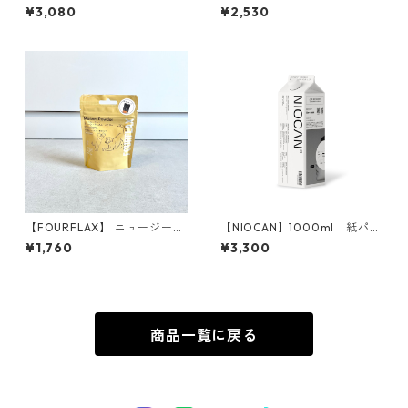
RM ドッグトリート コッドス
ンフリー》ジンジャーブレッ
¥3,080
¥2,530
キン
ドビスケット
【FOURFLAX】 ニュージーラ
【NIOCAN】1000ml 紙パッ
ンド グリーン・マッスル パウ
ク（詰替え用）
¥1,760
¥3,300
ダー（犬猫兼用） 30g
商品一覧に戻る