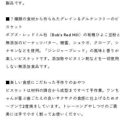
製品です。
■７種類の食材から作られたグレイン＆グルテンフリーのビ
スケット
ボブズ・レッドミル社（Bob’s Red Mill）の有機ひよこ豆粉と
無添加のピーナッツバター、糖蜜、ショウガ、クローブ、シ
ナモンなどを使用。「ジンジャーブレッド」の風味と香りが
楽しいビスケットです。添加物やビタミン剤などを一切使用
しない無添加食品です。
■楽しい食感にこだわった手作りのおやつ
ビスケットは材料の調合から成型まですべて手作業。ワンち
ゃんが喜ぶ歯ごたえの良いサクサクの食感に仕上げるためオ
ーブンで2度焼きしています。トレーニングやしつけのご褒
美には手で小さく割ってお使いください。