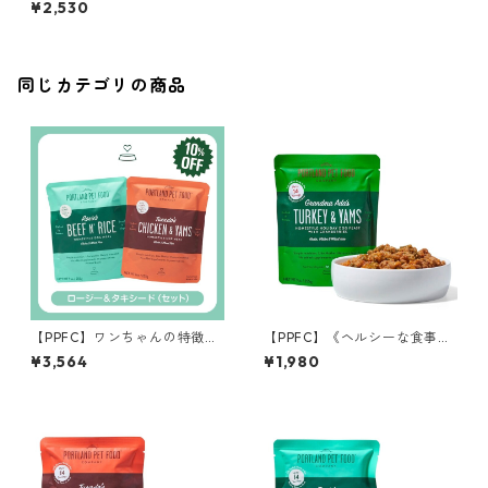
¥2,530
ドビスケット
同じカテゴリの商品
【PPFC】ワンちゃんの特徴に
【PPFC】《ヘルシーな食事を
あわせて選べる2点セット【フ
求めるワンちゃんに》アダお
¥3,564
¥1,980
ード×2】
ばあちゃん ターキー＆サツ
マイモ