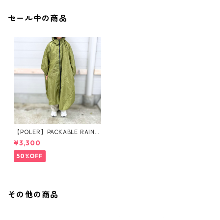
セール中の商品
【POLER】PACKABLE RAIN P
ONCHO
¥3,300
50%OFF
その他の商品