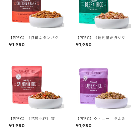
【PPFC】《良質なタンパク
【PPFC】《運動量が多いワン
源》タキシード チキン＆サ
ちゃんに！》 ロージー ビー
¥1,980
¥1,980
ツマイモ
フ＆ライス
【PPFC】《抗酸化作用抜
【PPFC】ウィニー ラム＆ラ
群！》ウォーリー サーモン&
イス
¥1,980
¥1,980
ライス