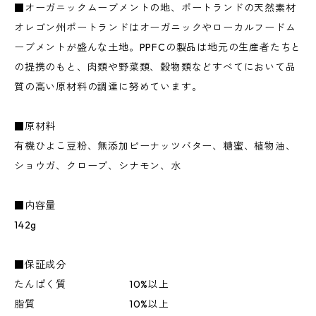
■オーガニックムーブメントの地、ポートランドの天然素材
オレゴン州ポートランドはオーガニックやローカルフードム
ーブメントが盛んな土地。PPFCの製品は地元の生産者たちと
の提携のもと、肉類や野菜類、穀物類などすべてにおいて品
質の高い原材料の調達に努めています。
■原材料
有機ひよこ豆粉、無添加ピーナッツバター、糖蜜、植物油、
ショウガ、クローブ、シナモン、水
■内容量
142g
■保証成分
たんぱく質 10%以上
脂質 10%以上