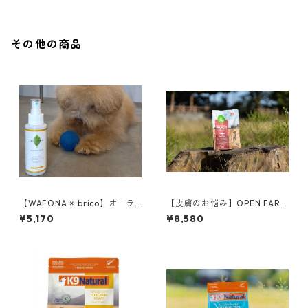
その他の商品
【WAFONA × brico】オーラ
【皮膚のお悩み】OPEN FARM
ルケアセット
ドッグフード／サーモン 1.81
¥5,170
¥8,580
kg