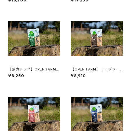
¥18,700
¥19,250
【筋力アップ】OPEN FARM
【OPEN FARM】 ドッグフー
ドッグフード／ターキー&チキ
ド／ラム 1.81kg
¥8,250
¥8,910
ン 1.81kg