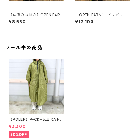
【皮膚のお悩み】OPEN FARM
【OPEN FARM】 ドッグフー
ドッグフード／サーモン 1.81
ド／ベニソン 1.81kg
¥8,580
¥12,100
kg
セール中の商品
【POLER】PACKABLE RAIN P
ONCHO
¥3,300
50%OFF