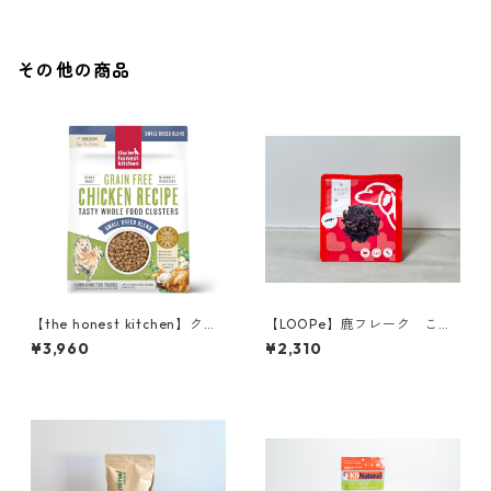
その他の商品
【the honest kitchen】クラ
【LOOPe】鹿フレーク これ
ンチグレインフリー チキン 45
おいしいやつ、できました
¥3,960
¥2,310
0g