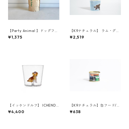
【Party Animal 】ドッグフー
【K9ナチュラル】 ラム・グリ
ド／チキン&オーツレシピ 50
ーントライプ 57g
¥1,375
¥2,519
0g
【イッケンドルフ】 ICHENDO
【K9ナチュラル】缶フード/ラ
RF ミラノ ドッグ
ム・フィースト 170g
¥4,400
¥638