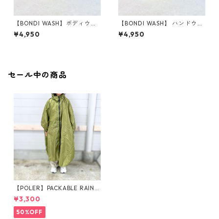
【BONDI WASH】ボディウォ
【BONDI WASH】 ハンドウォ
ッシュ
ッシュ
¥4,950
¥4,950
セール中の商品
【POLER】PACKABLE RAIN P
ONCHO
¥3,300
50%OFF