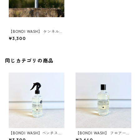
【BONDI WASH】 ケンネルス
プレー
¥3,300
同じカテゴリの商品
【BONDI WASH】ベンチスプ
【BONDI WASH】 フロアーウ
レー
ォッシュ