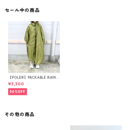
セール中の商品
【POLER】PACKABLE RAIN P
ONCHO
¥3,300
50%OFF
その他の商品