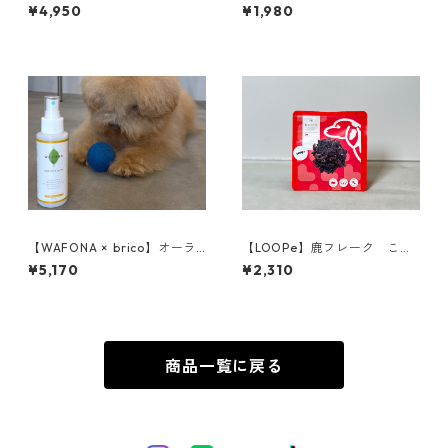
ド／チキン&オーツレシピ 1.81
¥4,950
¥1,980
kg
【WAFONA × brico】オーラ
【LOOPe】鹿フレーク これ
ルケアセット
おいしいやつ、できました
¥5,170
¥2,310
商品一覧に戻る