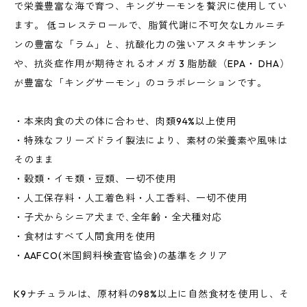
で栄養豊富な海で育つ、キングサーモンを贅沢に使用してい
ます。 低コレステロールで、脂質代謝に不可欠なLカルニチ
ンの豊富な「ラム」と、抗酸化力の強いアスタキサンチン
や、抗炎症作用が期待されるオメガ 3 脂肪酸（EPA・ DHA）
が豊富な「キングサーモン」のコラボレーションです。
・本来肉食の犬の体に合わせ、肉類94%以上使用
・特殊なフリーズドライ製法により、素材の栄養素や風味は
そのまま
・穀類・イモ類・豆類、一切不使用
・人工保存料・人工着色料・人工香料、一切不使用
・子犬からシニア犬まで､全年齢・全犬種対応
・食材はすべて人間食用を使用
・AAFCO(米国飼料検査官協会)の基準をクリア
K9ナチュラルは、原材料の98%以上に自然食材を使用し、そ