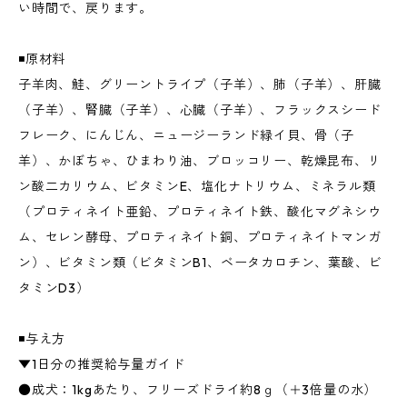
い時間で、戻ります。
◾️原材料
子羊肉、鮭、グリーントライプ（子羊）、肺（子羊）、肝臓
（子羊）、腎臓（子羊）、心臓（子羊）、フラックスシード
フレーク、にんじん、ニュージーランド緑イ貝、骨（子
羊）、かぼちゃ、ひまわり油、ブロッコリー、乾燥昆布、リ
ン酸二カリウム、ビタミンE、塩化ナトリウム、ミネラル類
（プロティネイト亜鉛、プロティネイト鉄、酸化マグネシウ
ム、セレン酵母、プロティネイト銅、プロティネイトマンガ
ン）、ビタミン類（ビタミンB1、ベータカロチン、葉酸、ビ
タミンD3）
◾️与え方
▼1日分の推奨給与量ガイド
●成犬：1kgあたり、フリーズドライ約8ｇ（＋3倍量の水）