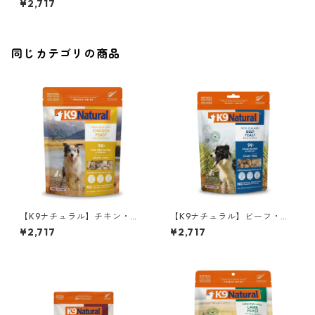
¥2,717
g
同じカテゴリの商品
【K9ナチュラル】チキン・フ
【K9ナチュラル】ビーフ・フ
ィースト 100g
ィースト 100g
¥2,717
¥2,717