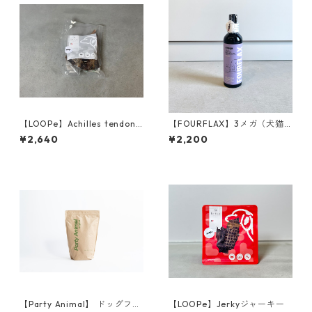
【LOOPe】Achilles tendon
【FOURFLAX】3メガ（犬猫
アキレステンドン(アキレス腱)
兼用）125ml
¥2,640
¥2,200
【Party Animal】 ドッグフー
【LOOPe】Jerkyジャーキー