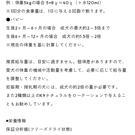
例：体重5kgの場合 5×8ｇ＝40ｇ（＋水120ml）
※1回分の食事量は、1日に与える回数で割ります。
●パピー
生後2ヶ月～6ヶ月の場合 成犬の最大約2～3倍まで
生後6ヶ月～12ヶ月の場合 成犬の約1.5倍～2倍
※現在の体重を基に計算してください。
推奨給与量は、目安に過ぎません。個体差がありますので、
愛犬の体重の増減や活動量を考慮して、必要に応じて給与量
を調整してください。
妊娠期・授乳期の犬には、成犬の約2倍の量が必要です。
また2種類以上のK9ナチュラルをローテーションで与えるこ
ともお勧めしています。
◾️栄養情報
保証分析値(フリーズドライ状態)