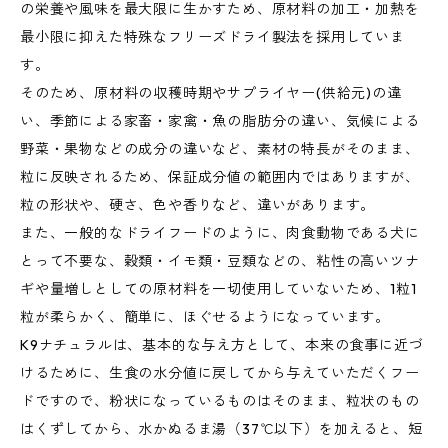
の栄養や風味を最大限に生かすため、原材料の加工・加熱を
最小限に抑えた特殊なフリーズドライ製法を採用していま
す。
そのため、原材料の収穫時期やサプライヤー(供給元)の違
い、季節による家畜・家禽・魚の脂肪分の違い、気候による
野菜・果物などの成分の違いなど、素材の特長がそのまま、
粒に反映されるため、保証成分値の範囲内ではありますが、
粒の形状や、硬さ、色や香りなど、違いがあります。
また、一般的なドライフードのように、肉食動物である犬に
とって不要な、穀類・イモ類・豆類などの、粘性の高いツナ
ギや量増しとしての原材料を一切使用していないため、1粒1
粒が柔らかく、簡単に、ほぐせるようになっています。
K9ナチュラルは、基本的な与え方として、本来の食事に近づ
けるために、生食の水分値に戻してから与えていただくフー
ドですので、粉状になっているものはそのまま、粒状のもの
はくずしてから、水かぬるま湯（37℃以下）を加えると、短