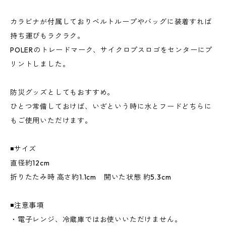
カラビナが付属しておりベルトループやバッグに装着すれば
持ち運びもラクラク。
POLERのトレードマーク、サイクロプスロゴをセンターにプ
リントしました。
防災グッズとしてもおすすめ。
ひとつ常備しておけば、いざという時に水とフードどちらに
もご使用いただけます。
◾️サイズ
直径約12cm
折りたたみ時 高さ約1.1cm 開いた状態 約5.3cm
◾️注意事項
・電子レンジ、冷蔵庫ではお使いいただけません。