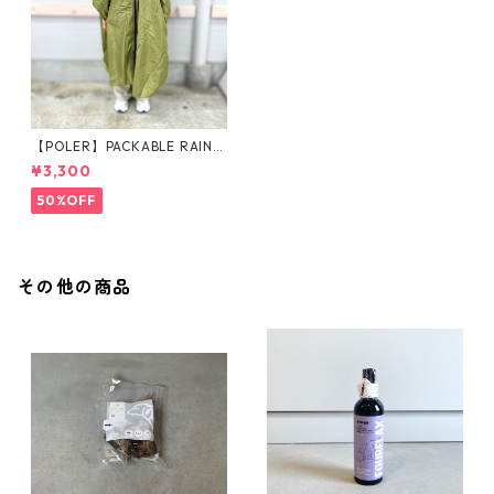
【POLER】PACKABLE RAIN P
ONCHO
¥3,300
50%OFF
その他の商品