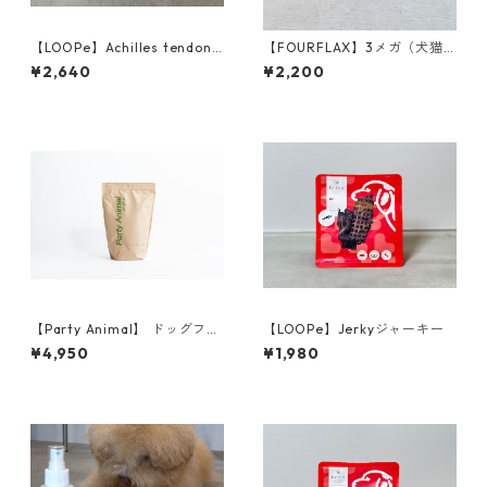
【LOOPe】Achilles tendon
【FOURFLAX】3メガ（犬猫
アキレステンドン(アキレス腱)
兼用）125ml
¥2,640
¥2,200
【Party Animal】 ドッグフー
【LOOPe】Jerkyジャーキー
ド／チキン&オーツレシピ 1.81
¥4,950
¥1,980
kg