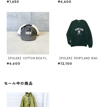
¥1,650
¥6,600
【POLER】COTTON BOA FLA
【POLER】PORTLAND RAGL
P CAP
AN CREW Lサイズ
¥6,600
¥12,100
セール中の商品