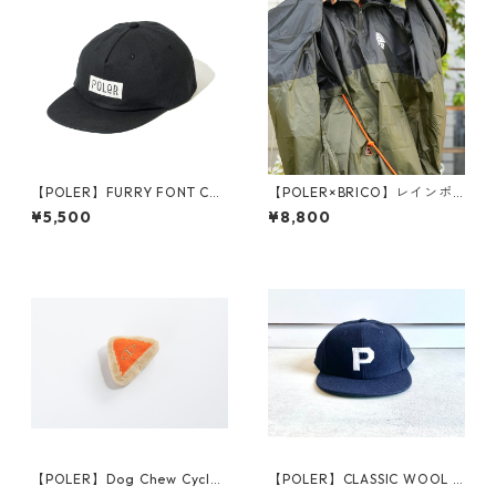
【POLER】FURRY FONT COT
【POLER×BRICO】レインポ
TON 6P CAP
ンチョ
¥5,500
¥8,800
【POLER】Dog Chew Cyclop
【POLER】CLASSIC WOOL B
s
ASEBALL CAP