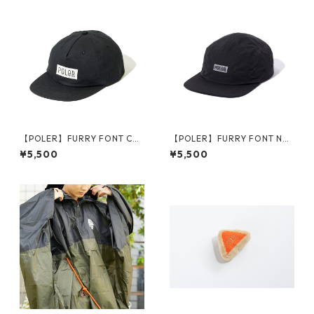
【POLER】FURRY FONT COT
【POLER】FURRY FONT NYL
TON 6P CAP
ON 5P CAP
¥5,500
¥5,500