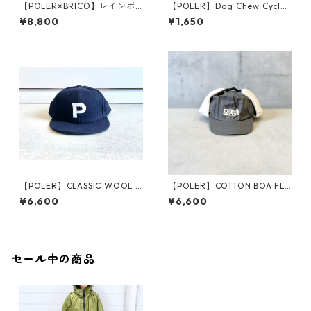
【POLER×BRICO】レインポ
【POLER】Dog Chew Cyclop
ンチョ
s
¥8,800
¥1,650
【POLER】CLASSIC WOOL B
【POLER】COTTON BOA FLA
ASEBALL CAP
P CAP
¥6,600
¥6,600
セール中の商品