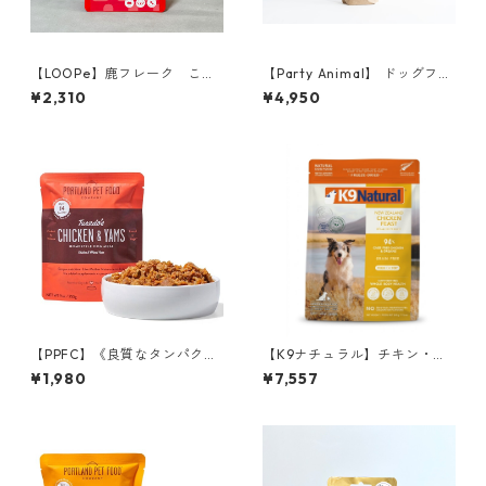
【LOOPe】鹿フレーク これ
【Party Animal】 ドッグフー
おいしいやつ、できました
ド／チキン&オーツレシピ 1.81
¥2,310
¥4,950
kg
【PPFC】《良質なタンパク
【K9ナチュラル】チキン・フ
源》タキシード チキン＆サ
ィースト 500g
¥1,980
¥7,557
ツマイモ