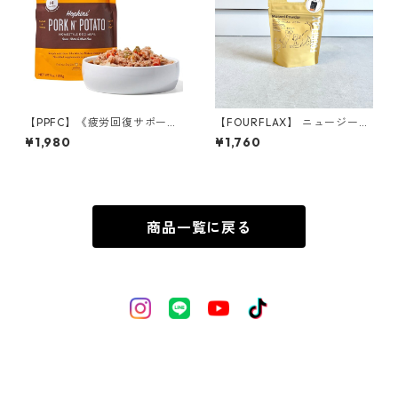
【PPFC】《疲労回復サポー
【FOURFLAX】 ニュージーラ
ト》ホプキンス ポーク＆ポ
ンド グリーン・マッスル パウ
¥1,980
¥1,760
テト
ダー（犬猫兼用） 30g
商品一覧に戻る