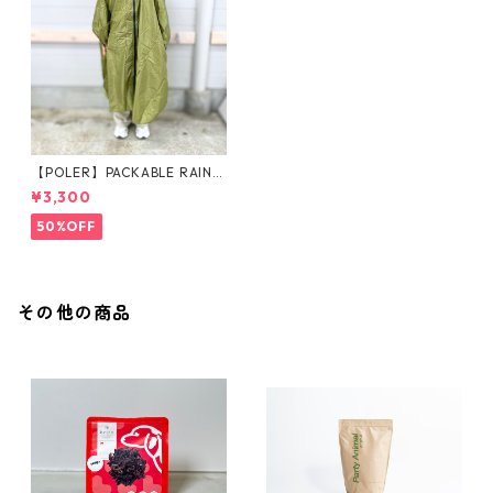
【POLER】PACKABLE RAIN P
ONCHO
¥3,300
50%OFF
その他の商品