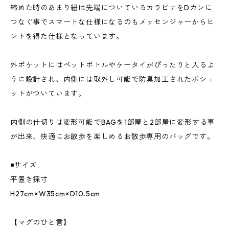
締めた時のあまり紐は先端についているカラビナをDカンに
つなぐ事でスマートな仕様になるのもメッセンジャーからヒ
ントを得た仕様となっています。
外ポケットにはペットボトルやケータイがぴったりと入るよ
うに設計され、内側には取外し可能で防臭加工されたポシェ
ットがついています。
内側の仕切りは変形可能でBAGを1部屋と2部屋に変形する事
が出来、快適にお散歩を楽しめるお散歩専用のバッグです。
◾️サイズ
平置き採寸
H27cm×W35cm×D10.5cm
【マグのひと言】