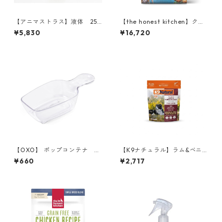
【アニマストラス】液体 250
【the honest kitchen】クラ
ml
ンチグレインフリー ターキー
¥5,830
¥16,720
2.27kg
【OXO】 ポップコンテナ
【K9ナチュラル】ラム&ベニ
ポップスクープ
ソン・フィースト 100g
¥660
¥2,717