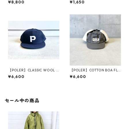
¥8,800
¥1,650
【POLER】CLASSIC WOOL B
【POLER】COTTON BOA FLA
ASEBALL CAP
P CAP
¥6,600
¥6,600
セール中の商品