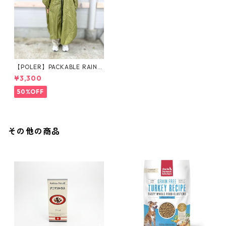
【POLER】PACKABLE RAIN P
ONCHO
¥3,300
50%OFF
その他の商品