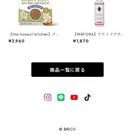
【the honest kitchen】クラ
【WAFONA】アウトドアボデ
ンチグレインフリー チキン 45
ィケアスプレー(犬・猫兼用)
¥3,960
¥1,870
0g
120ml
商品一覧に戻る
© BRICO