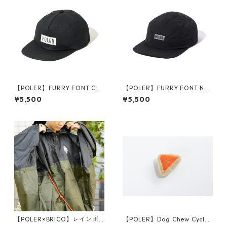
【POLER】FURRY FONT COT
【POLER】FURRY FONT NYL
TON 6P CAP
ON 5P CAP
¥5,500
¥5,500
【POLER×BRICO】レインポ
【POLER】Dog Chew Cyclop
ンチョ
s