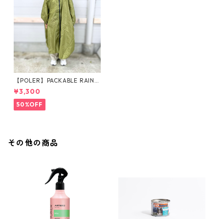
【POLER】PACKABLE RAIN P
ONCHO
¥3,300
50%OFF
その他の商品