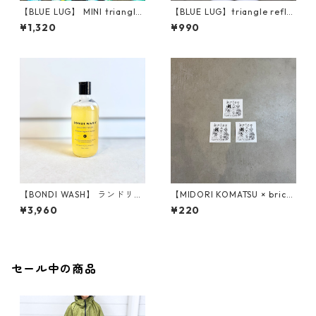
【BLUE LUG】 MINI triangle
【BLUE LUG】triangle refle
reflector (earth dye)
ctor MINI
¥1,320
¥990
【BONDI WASH】 ランドリー
【MIDORI KOMATSU × brico
ウォッシュ
】オリジナルシール「Happy
¥3,960
¥220
Dog World 」
セール中の商品