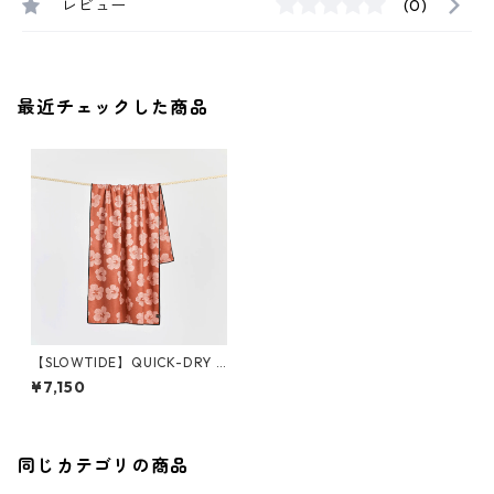
レビュー
(0)
最近チェックした商品
【SLOWTIDE】QUICK-DRY T
OWELS
¥7,150
同じカテゴリの商品