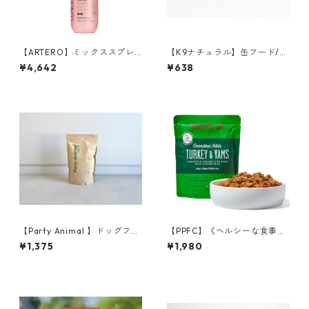
【ARTERO】ミックススプレ
【K9ナチュラル】缶フード/
ー【PRO】
ホキ(白身魚)＆ビーフ・フィー
¥4,642
¥638
スト 170g
【Party Animal 】ドッグフー
【PPFC】《ヘルシーな食事を
ド／チキン&オーツレシピ 50
求めるワンちゃんに》アダお
¥1,375
¥1,980
0g
ばあちゃん ターキー＆サツ
マイモ